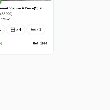
Appartement Vienne 4 Pièce(s) 76 M2
(38200)
 / 76 m²
1
x 4
x 3
 €
Ref : 1996