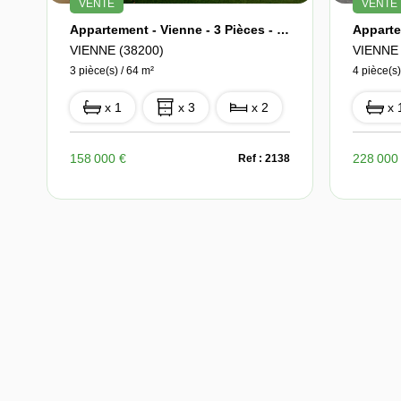
VENTE
VENTE
Appartement - Vienne - 3 Pièces - 64 M2 - Terrasse
VIENNE (38200)
VIENNE 
3 pièce(s) / 64 m²
4 pièce(s)
x 1
x 3
x 2
x 
158 000 €
228 000
Ref : 2138