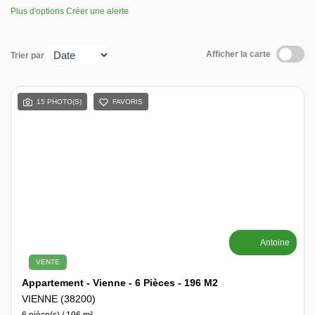
Nos avis
Plus d'options
Créer une alerte
Contact
Afficher la carte
Trier par
15 PHOTO(S)
FAVORIS
Antoine
VENTE
Appartement - Vienne - 6 Pièces - 196 M2
VIENNE (38200)