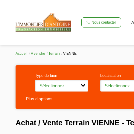
A
Nous contacter
Accueil
A vendre
Terrain
VIENNE
Type de bien
Localisation
Sélectionnez...
Sélectionnez...
Plus d'options
Achat / Vente Terrain VIENNE - T