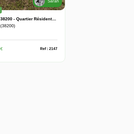
Sarah
VIENNE 38200 - Quartier Résidentiel Sur Les Hauteurs De Vienne 38 - Terrain À Batîr De 550 M²
(38200)
 €
Ref : 2147