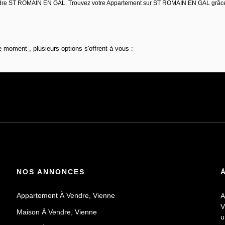
endre ST ROMAIN EN GAL. Trouvez votre Appartement sur ST ROMAIN EN GAL grâce 
 moment , plusieurs options s'offrent à vous :
NOS ANNONCES
Appartement À Vendre, Vienne
A
V
Maison À Vendre, Vienne
u