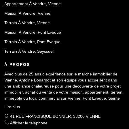
Appartement À Vendre, Vienne
Maison À Vendre, Vienne
Terrain À Vendre, Vienne
Maison À Vendre, Pont Eveque
Terrain À Vendre, Pont Eveque
Terrain À Vendre, Seyssuel
À PROPOS
Avec plus de 25 ans d’expérience sur le marché immobilier de
Vienne, Antoine Bonardot et son équipe vous accueillent dans
une ambiance chaleureuse pour une découverte de votre projet
immobilier, achat ou vente de votre maison, appartement, terrain,
immeuble ou local commercial sur Vienne, Pont Evêque, Sainte
Colombe, Seyssuel et l’agglomération viennoise. Attachée au
Lire plus
respect déontologique de notre profession, notre équipe vous
accompagne de A à Z, dans la confiance mutuelle, pour une
41 RUE FRANCISQUE BONNIER, 38200 VIENNE
parfaite réussite de votre projet.
Afficher le téléphone