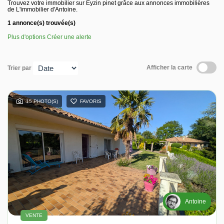
Trouvez votre immobilier sur Eyzin pinet grâce aux annonces immobilières
de L'immobilier d'Antoine.
Nos avis
1 annonce(s) trouvée(s)
Plus d'options
Créer une alerte
Contact
Afficher la carte
Trier par
15 PHOTO(S)
FAVORIS
Antoine
VENTE