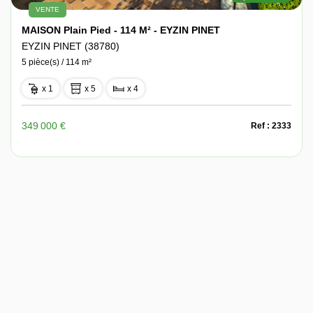
VENTE
MAISON Plain Pied - 114 M² - EYZIN PINET
EYZIN PINET (38780)
5 pièce(s) / 114 m²
x 1
x 5
x 4
349 000 €
Ref : 2333