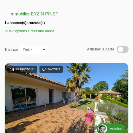
Nos avis
Immobilier EYZIN PINET
1 annonce(s) trouvée(s)
Contact
Plus d'options
Créer une alerte
Afficher la carte
Trier par
15 PHOTO(S)
FAVORIS
Antoine