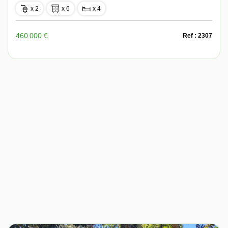
x 2
x 6
x 4
460 000 €
Ref : 2307