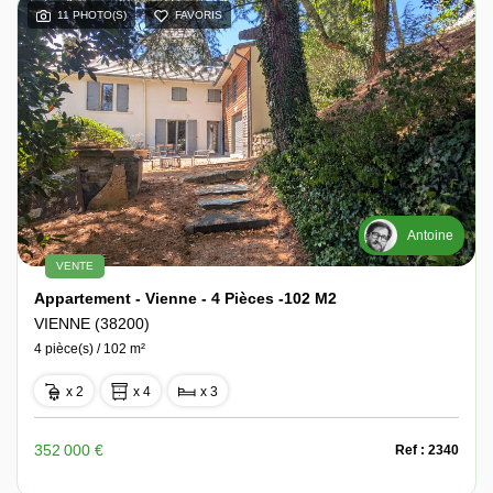
11 PHOTO(S)
FAVORIS
Antoine
VENTE
Appartement - Vienne - 4 Pièces -102 M2
VIENNE (38200)
4 pièce(s) / 102 m²
x 2
x 4
x 3
352 000 €
Ref : 2340