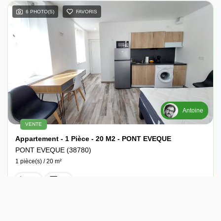
6 PHOTO(S)
FAVORIS
Antoine
VENTE
Appartement - 1 Pièce - 20 M2 - PONT EVEQUE
PONT EVEQUE (38780)
1 pièce(s) / 20 m²
x 1
x 1
89 000 €
Ref : 2303