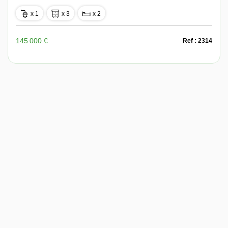
x 1
x 3
x 2
145 000 €
Ref : 2314