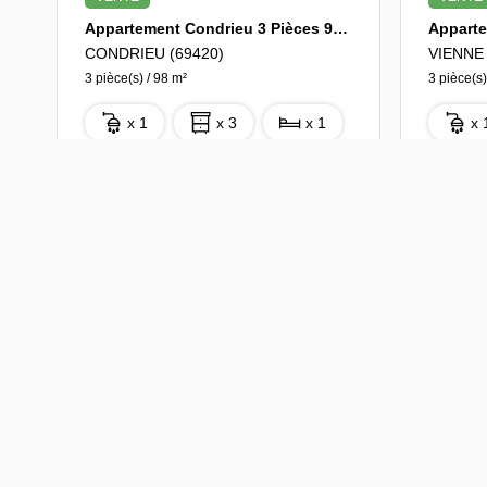
Appartement Condrieu 3 Pièces 97 M2
CONDRIEU (69420)
VIENNE 
3 pièce(s) / 98 m²
3 pièce(s)
x 1
x 3
x 1
x 
188 000 €
145 000
Ref : 2332
10 PHOTO(S)
FAVORIS
11 P