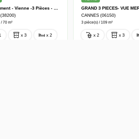
Appartement - Vienne -3 Pièces - 70 M2
(38200)
CANNES (06150)
 / 70 m²
3 pièce(s) / 109 m²
1
x 3
x 2
x 2
x 3
 €
998 000 €
Ref : 2314
HOTO(S)
FAVORIS
13 PHOTO(S)
FAVORIS