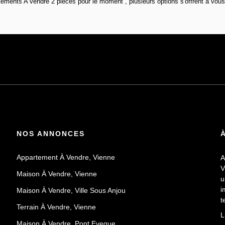
ements A vendre 2 pièces pour le moment , plusieurs options s'offrent à vous
NOS ANNONCES
Appartement À Vendre, Vienne
A
V
Maison À Vendre, Vienne
u
i
Maison À Vendre, Ville Sous Anjou
t
Terrain À Vendre, Vienne
E
L
v
Maison À Vendre, Pont Eveque