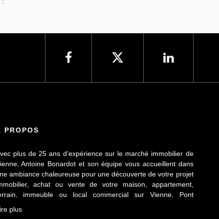
 :
À PROPOS
vec plus de 25 ans d’expérience sur le marché immobilier de
ienne, Antoine Bonardot et son équipe vous accueillent dans
ne ambiance chaleureuse pour une découverte de votre projet
mmobilier, achat ou vente de votre maison, appartement,
errain, immeuble ou local commercial sur Vienne, Pont
vêque, Sainte Colombe, Seyssuel et l’agglomération
ire plus
iennoise. Attachée au respect déontologique de notre