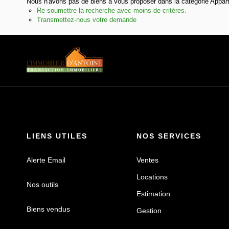
Nous n'avons pas de biens à vous proposer dans la catégorie Appart
Re-soumettre la recherche avec moins de critères.
Transmettez-nous votre demande
LIENS UTILES
NOS SERVICES
Alerte Email
Ventes
Locations
Nos outils
Estimation
Biens vendus
Gestion