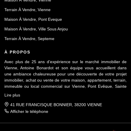
Maison À Vendre, Vienne
Terrain À Vendre, Vienne
Maison À Vendre, Pont Eveque
Maison À Vendre, Ville Sous Anjou
Terrain À Vendre, Septeme
À PROPOS
Avec plus de 25 ans d’expérience sur le marché immobilier de
Vienne, Antoine Bonardot et son équipe vous accueillent dans
une ambiance chaleureuse pour une découverte de votre projet
immobilier, achat ou vente de votre maison, appartement, terrain,
immeuble ou local commercial sur Vienne, Pont Evêque, Sainte
Colombe, Seyssuel et l’agglomération viennoise. Attachée au
Lire plus
respect déontologique de notre profession, notre équipe vous
accompagne de A à Z, dans la confiance mutuelle, pour une
41 RUE FRANCISQUE BONNIER, 38200 VIENNE
parfaite réussite de votre projet.
Afficher le téléphone