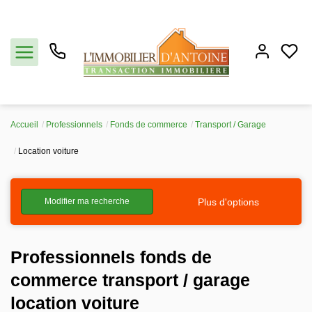
Accueil
Professionnels
Fonds de commerce
Transport / Garage
Acheter
Location voiture
Vendre
Plus d'options
Modifier ma recherche
Estimation
Professionnels fonds de
Notre agence
commerce transport / garage
Partenaires
location voiture