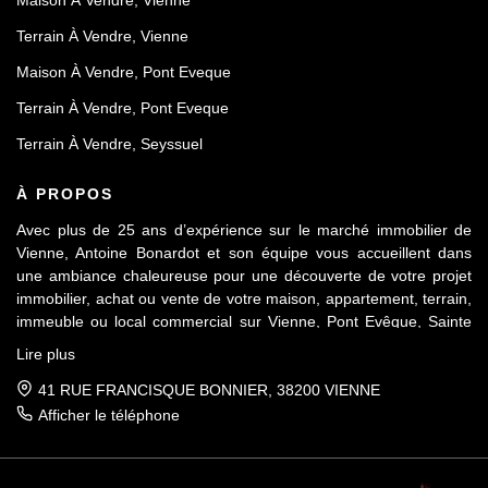
Maison À Vendre, Vienne
Terrain À Vendre, Vienne
Maison À Vendre, Pont Eveque
Terrain À Vendre, Pont Eveque
Terrain À Vendre, Seyssuel
À PROPOS
Avec plus de 25 ans d’expérience sur le marché immobilier de
Vienne, Antoine Bonardot et son équipe vous accueillent dans
une ambiance chaleureuse pour une découverte de votre projet
immobilier, achat ou vente de votre maison, appartement, terrain,
immeuble ou local commercial sur Vienne, Pont Evêque, Sainte
Colombe, Seyssuel et l’agglomération viennoise. Attachée au
Lire plus
respect déontologique de notre profession, notre équipe vous
accompagne de A à Z, dans la confiance mutuelle, pour une
41 RUE FRANCISQUE BONNIER, 38200 VIENNE
parfaite réussite de votre projet.
Afficher le téléphone