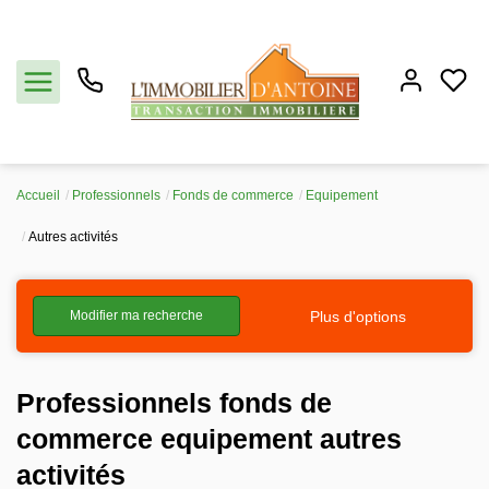
Accueil
Professionnels
Fonds de commerce
Equipement
Acheter
Autres activités
Vendre
Plus d'options
Modifier ma recherche
Estimation
Professionnels fonds de
Notre agence
commerce equipement autres
Partenaires
activités