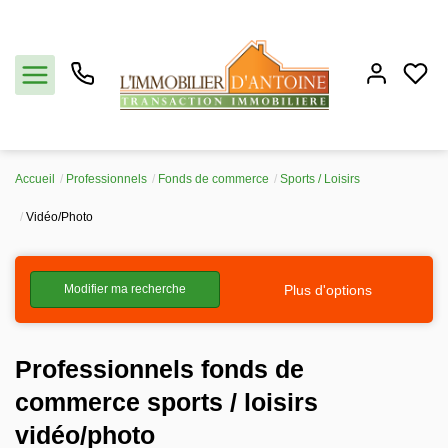
Accueil
Professionnels
Fonds de commerce
Sports / Loisirs
Acheter
Vidéo/Photo
Vendre
Plus d'options
Modifier ma recherche
Estimation
Professionnels fonds de
Notre agence
commerce sports / loisirs
Partenaires
vidéo/photo