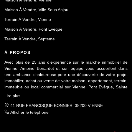
Maison À Vendre, Vienne
Maison À Vendre, Ville Sous Anjou
Terrain À Vendre, Vienne
Maison À Vendre, Pont Eveque
Terrain À Vendre, Septeme
À PROPOS
Avec plus de 25 ans d’expérience sur le marché immobilier de
Vienne, Antoine Bonardot et son équipe vous accueillent dans
une ambiance chaleureuse pour une découverte de votre projet
immobilier, achat ou vente de votre maison, appartement, terrain,
immeuble ou local commercial sur Vienne, Pont Evêque, Sainte
Colombe, Seyssuel et l’agglomération viennoise. Attachée au
Lire plus
respect déontologique de notre profession, notre équipe vous
accompagne de A à Z, dans la confiance mutuelle, pour une
41 RUE FRANCISQUE BONNIER, 38200 VIENNE
parfaite réussite de votre projet.
Afficher le téléphone