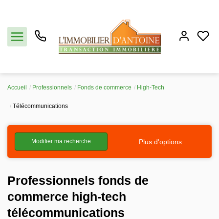
Accueil
Professionnels
Fonds de commerce
High-Tech
Acheter
Télécommunications
Vendre
Plus d'options
Modifier ma recherche
Estimation
Professionnels fonds de
Notre agence
commerce high-tech
Partenaires
télécommunications