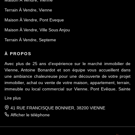
Maison À Vendre, Vienne
Terrain À Vendre, Vienne
Maison À Vendre, Pont Eveque
Maison À Vendre, Ville Sous Anjou
Terrain À Vendre, Septeme
À PROPOS
Avec plus de 25 ans d’expérience sur le marché immobilier de
Vienne, Antoine Bonardot et son équipe vous accueillent dans
une ambiance chaleureuse pour une découverte de votre projet
immobilier, achat ou vente de votre maison, appartement, terrain,
immeuble ou local commercial sur Vienne, Pont Evêque, Sainte
Colombe, Seyssuel et l’agglomération viennoise. Attachée au
Lire plus
respect déontologique de notre profession, notre équipe vous
accompagne de A à Z, dans la confiance mutuelle, pour une
41 RUE FRANCISQUE BONNIER, 38200 VIENNE
parfaite réussite de votre projet.
Afficher le téléphone