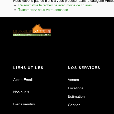
Nous n'avons pas de biens à vous proposer dans la catégorie Profes
Re-soumettre la recherche avec moins de critères.
Transmettez-nous votre demande
LIENS UTILES
NOS SERVICES
Alerte Email
Ventes
Locations
Nos outils
Estimation
Biens vendus
Gestion