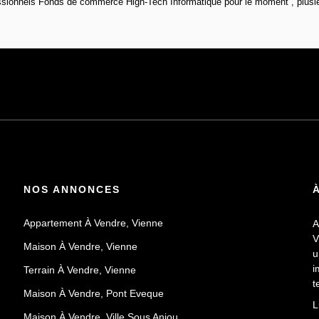
sionnels Fonds de commerce High-Tech Informatique pour le moment , plusieu
NOS ANNONCES
Appartement À Vendre, Vienne
A
V
Maison À Vendre, Vienne
u
i
Terrain À Vendre, Vienne
t
Maison À Vendre, Pont Eveque
E
L
v
Maison À Vendre, Ville Sous Anjou