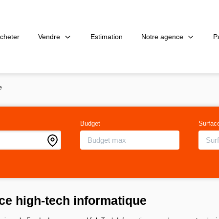
Vendre
Notre agence
P
cheter
Estimation
e
Budget
Surfac
e high-tech informatique