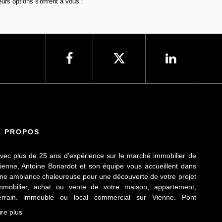
rs options s'offrent à vous :
À PROPOS
vec plus de 25 ans d’expérience sur le marché immobilier de
ienne, Antoine Bonardot et son équipe vous accueillent dans
ne ambiance chaleureuse pour une découverte de votre projet
mmobilier, achat ou vente de votre maison, appartement,
errain, immeuble ou local commercial sur Vienne, Pont
vêque, Sainte Colombe, Seyssuel et l’agglomération
ire plus
iennoise. Attachée au respect déontologique de notre