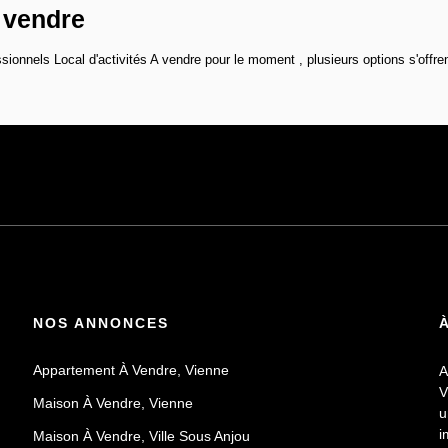
a vendre
onnels Local d'activités A vendre pour le moment , plusieurs options s'offren
NOS ANNONCES
Appartement À Vendre, Vienne
A
V
Maison À Vendre, Vienne
u
i
Maison À Vendre, Ville Sous Anjou