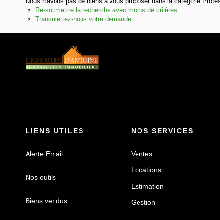
Nous n'avons pas de biens à vous proposer dans la catégorie Profess
Re-soumettre la recherche avec moins de critères.
Transmettez-nous votre demande
LIENS UTILES
NOS SERVICES
Alerte Email
Ventes
Locations
Nos outils
Estimation
Biens vendus
Gestion