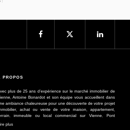
 :
À PROPOS
vec plus de 25 ans d’expérience sur le marché immobilier de
ienne, Antoine Bonardot et son équipe vous accueillent dans
ne ambiance chaleureuse pour une découverte de votre projet
mmobilier, achat ou vente de votre maison, appartement,
errain, immeuble ou local commercial sur Vienne, Pont
vêque, Sainte Colombe, Seyssuel et l’agglomération
ire plus
iennoise. Attachée au respect déontologique de notre