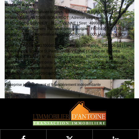
Mentions légales
Affichage des informations légales : L'IMMOBILIER D' ANTOINE | Raison
sociale : SARL ANTOINE BONARDOT | Adresse siège social : 41 RUE
FRANCISQUE BONNIER - 38200 VIENNE | Siret : 49990181700027 |
RCS : VIENNE | Numero TVA Intracommunautaire : FR06499901817 | Forme
juridique : SARL unipersonnelle | Capital social : 5 000 | Assurance RCP :
120 000 Euros |
Carte T : CPI 38022017000019724 | Date de délivrance : 2017-06-19 | Lieu
de délivrance : 2 Place St Pierre 38200 VIENNE | Caisse de garantie
financière : GALIAN. | N° de caisse de garantie : NC | Adresse caisse de
garantie : NC | Montant de la garantie financière : NC | Nom du médiateur :
ANM | Adresse du médiateur : PARIS 2 | Adresse du site : NC | Date
d'obtention du label : 09/08/2017
Entreprise juridiquement et financièrement indépendante