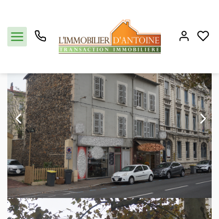
Vente immeuble de rapport 300 m², Vienne 38200Isère
Accueil
Immeubles
Ref. : 1666
Acheter
Vendre
Estimation
Notre agence
Partenaires