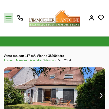
Acheter
Vente maison 117 m², Vienne 38200Isère
Accueil
Maisons
A vendre
Maison
Ref. : 2334
Vendre
Estimation
Notre agence
Partenaires