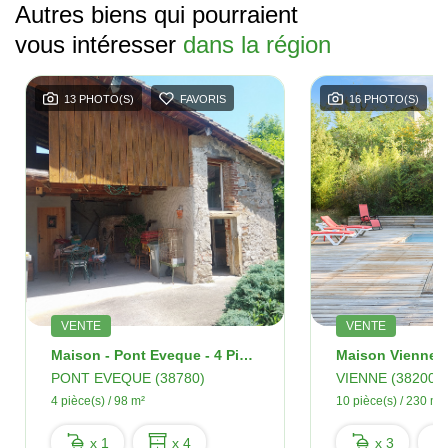
Autres biens qui pourraient
vous intéresser
dans la région
13 PHOTO(S)
FAVORIS
16 PHOTO(S)
VENTE
VENTE
Maison - Pont Eveque - 4 Pièces - 98 M2
PONT EVEQUE (38780)
VIENNE (38200)
4 pièce(s) / 98 m²
10 pièce(s) / 230 m²
x 1
x 4
x 3