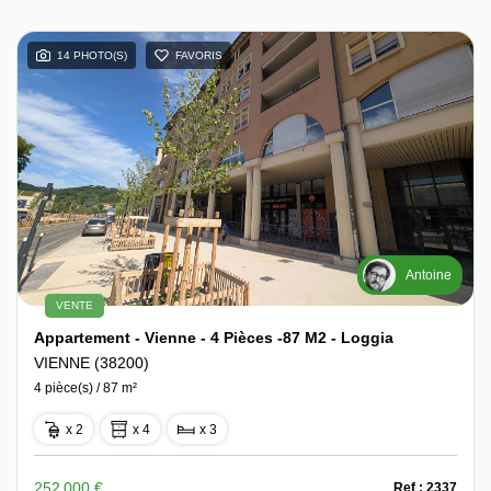
14 PHOTO(S)
FAVORIS
Antoine
VENTE
Appartement - Vienne - 4 Pièces -87 M2 - Loggia
VIENNE (38200)
4 pièce(s) / 87 m²
x 2
x 4
x 3
252 000 €
Ref : 2337