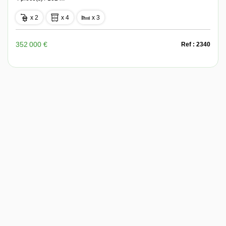
x 2
x 4
x 3
352 000 €
Ref : 2340