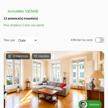
Nos avis
Immobilier VIENNE
13 annonce(s) trouvée(s)
Contact
Plus d'options
Créer une alerte
Afficher la carte
Trier par
15 PHOTO(S)
FAVORIS
Antoine