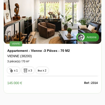
Antoine
VENTE
Appartement - Vienne -3 Pièces - 70 M2
VIENNE (38200)
3 pièce(s) / 70 m²
x 1
x 3
x 2
145 000 €
Ref : 2314