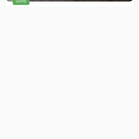
VENTE
LOGEMENT T4 - 86 M² - Parking - VIENNE 38200
VIENNE (38200)
4 pièce(s) / 86 m²
x 1
x 4
x 3
279 000 €
Ref : 2274