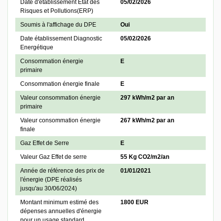
Date d'établissement Etat des
05/02/2026
Risques et Pollutions(ERP)
Soumis à l'affichage du DPE
Oui
Date établissement Diagnostic
05/02/2026
Energétique
Consommation énergie
E
primaire
Consommation énergie finale
E
Valeur consommation énergie
297 kWh/m2 par an
primaire
Valeur consommation énergie
267 kWh/m2 par an
finale
Gaz Effet de Serre
E
Valeur Gaz Effet de serre
55 Kg CO2/m2/an
Année de référence des prix de
01/01/2021
l'énergie (DPE réalisés
jusqu'au 30/06/2024)
Montant minimum estimé des
1800 EUR
dépenses annuelles d'énergie
pour un usage standard