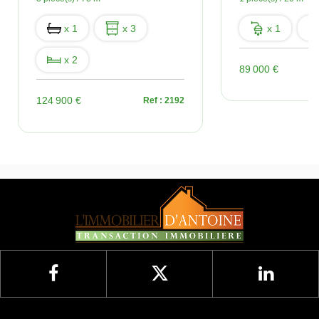
x 1
x 3
x 1
x 2
89 000 €
124 900 €
Ref : 2192