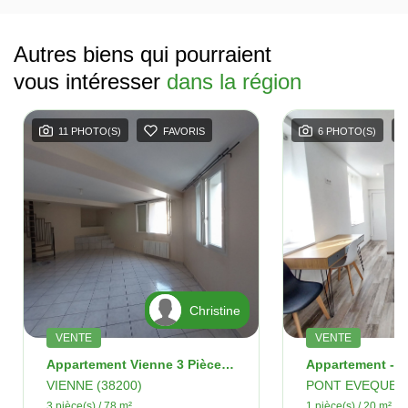
Autres biens qui pourraient
vous intéresser
dans la région
11 PHOTO(S)
FAVORIS
6 PHOTO(S)
Christine
VENTE
VENTE
Appartement Vienne 3 Pièces 78 M2
VIENNE (38200)
PONT EVEQUE (
3 pièce(s) / 78 m²
1 pièce(s) / 20 m²