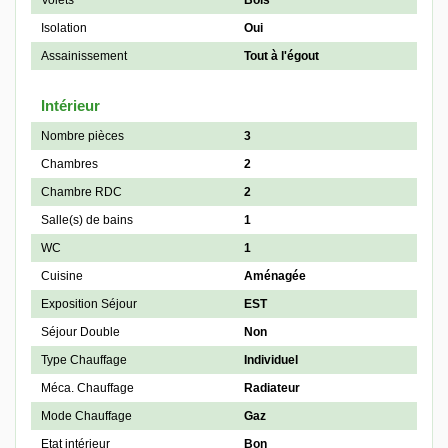
Volets
Bois
Isolation
Oui
Assainissement
Tout à l'égout
Intérieur
Nombre pièces
3
Chambres
2
Chambre RDC
2
Salle(s) de bains
1
WC
1
Cuisine
Aménagée
Exposition Séjour
EST
Séjour Double
Non
Type Chauffage
Individuel
Méca. Chauffage
Radiateur
Mode Chauffage
Gaz
Etat intérieur
Bon