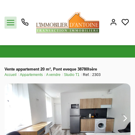
Acheter
Vente appartement 20 m², Pont eveque 38780Isère
Accueil
Appartements
A vendre
Studio T1
Ref. : 2303
Vendre
Estimation
Notre agence
Partenaires