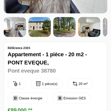
Nos avis
Contact
Référence 2303
Appartement - 1 pièce - 20 m2 -
PONT EVEQUE,
Pont eveque 38780
1
1 pièce(s)
20 m²
D
Classe énergie
B
Emission GES
€89 000
**