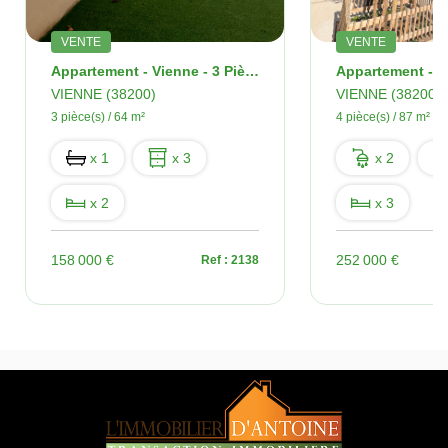
VENTE
VENTE
Appartement - Vienne - 3 Pièces - 64 M2 - Terrasse
VIENNE (38200)
VIENNE (38200)
3 pièce(s) / 64 m²
4 pièce(s) / 87 m²
x 1
x 3
x 2
x 2
x 3
158 000 €
252 000 €
Ref : 2138