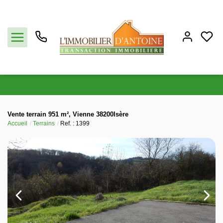
Acheter
Vente terrain 951 m², Vienne 38200Isère
Accueil
Terrains
Ref. : 1399
Vendre
Estimation
Notre agence
Partenaires