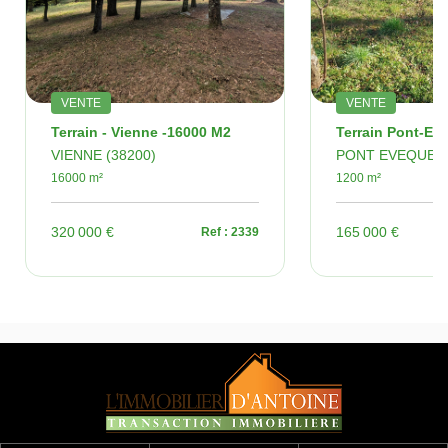
VENTE
VENTE
Terrain - Vienne -16000 M2
Terrain Pont-Ev
VIENNE (38200)
PONT EVEQUE (
16000 m²
1200 m²
320 000 €
165 000 €
Ref : 2339