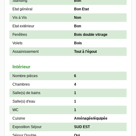
Standing
Bon
Etat général
Bon Etat
Vis à Vis
Non
Etat extérieur
Bon
Fenêtres
Bois double vitrage
Volets
Bois
Assainissement
Tout à l'égout
Intérieur
Nombre pièces
6
Chambres
4
Salle(s) de bains
1
Salle(s) d'eau
1
WC
1
Cuisine
Aménagée/équipée
Exposition Séjour
SUD EST
Séjour Double
Oui