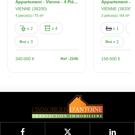
Appartement - Vienne - 4 Pièces - 75 M2 - Terrasse
VIENNE (38200)
VIENNE (38200)
4 pièce(s) / 75 m²
3 pièce(s) / 64 m²
x 2
x 4
x 1
x 3
x 2
340 000 €
158 000 €
Ref : 2248