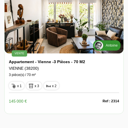
Antoine
VENTE
Appartement - Vienne -3 Pièces - 70 M2
VIENNE (38200)
3 pièce(s) / 70 m²
x 1
x 3
x 2
145 000 €
Ref : 2314