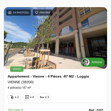
14 PHOTO(S)
FAVORIS
Antoine
VENTE
Appartement - Vienne - 4 Pièces -87 M2 - Loggia
VIENNE (38200)
4 pièce(s) / 87 m²
x 2
x 4
x 3
252 000 €
Ref : 2337