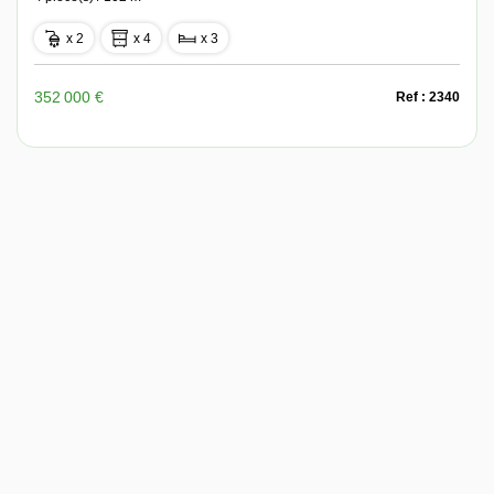
x 2
x 4
x 3
352 000 €
Ref : 2340