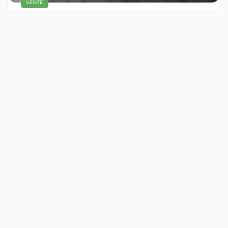
VENTE
LOGEMENT T4 - 86 M² - Parking - VIENNE 38200
VIENNE (38200)
4 pièce(s) / 86 m²
x 1
x 4
x 3
279 000 €
Ref : 2274