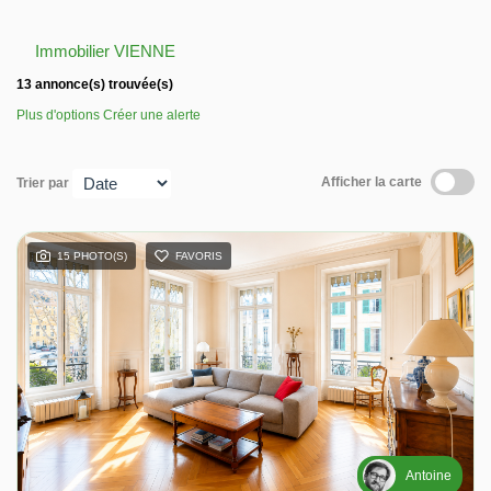
Nos avis
Immobilier VIENNE
13 annonce(s) trouvée(s)
Contact
Plus d'options
Créer une alerte
Afficher la carte
Trier par
15 PHOTO(S)
FAVORIS
Antoine