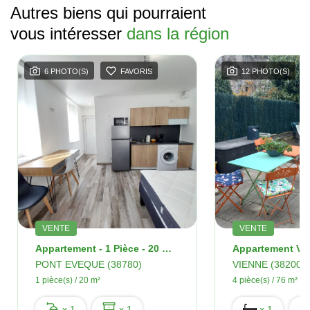
Autres biens qui pourraient
vous intéresser
dans la région
6 PHOTO(S)
FAVORIS
12 PHOTO(S)
VENTE
VENTE
Appartement - 1 Pièce - 20 M2 - PONT EVEQUE
PONT EVEQUE (38780)
VIENNE (38200)
1 pièce(s) / 20 m²
4 pièce(s) / 76 m²
x 1
x 1
x 1