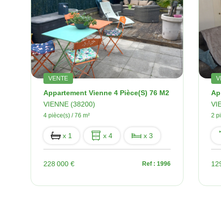
VENTE
V
ces - 69 M²
Appartement Vienne 4 Pièce(s) 76 M2
Ap
VIENNE (38200)
VI
4 pièce(s) / 76 m²
2 p
x 1
x 4
x 3
228 000 €
12
96
Ref : 1996