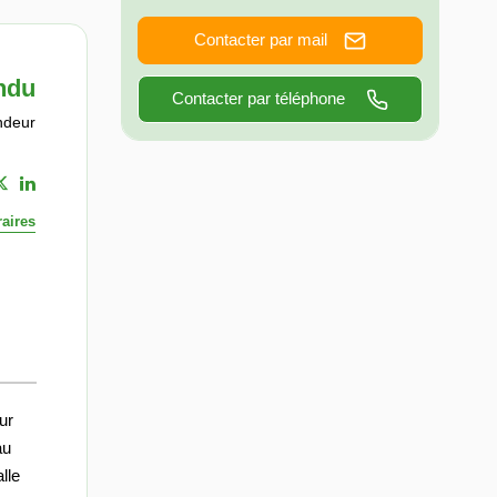
Contacter par mail
ndu
Contacter par téléphone
ndeur
aires
ur
au
lle