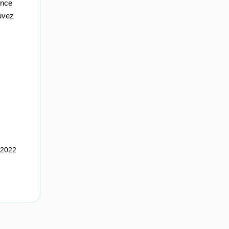
ence
ouvez
,2022