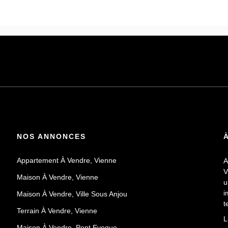
NOS ANNONCES
Appartement À Vendre, Vienne
A
V
Maison À Vendre, Vienne
u
i
Maison À Vendre, Ville Sous Anjou
t
Terrain À Vendre, Vienne
E
L
v
Maison À Vendre, Pont Eveque