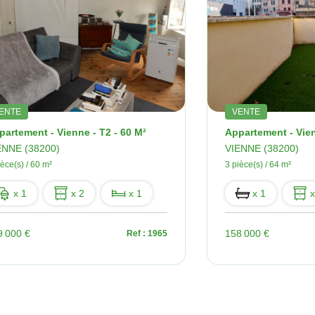
ENTE
VENTE
partement - Vienne - T2 - 60 M²
ENNE (38200)
VIENNE (38200)
ièce(s) / 60 m²
3 pièce(s) / 64 m²
x 1
x 2
x 1
x 1
x
9 000 €
158 000 €
Ref : 1965