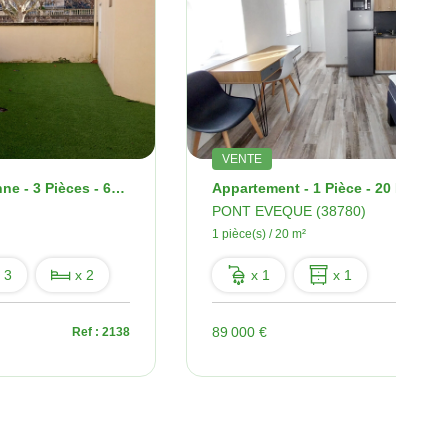
VENTE
Appartement - Vienne - 3 Pièces - 64 M2 - Terrasse
PONT EVEQUE (38780)
1 pièce(s) / 20 m²
 3
x 2
x 1
x 1
89 000 €
Ref : 2138
Ref : 