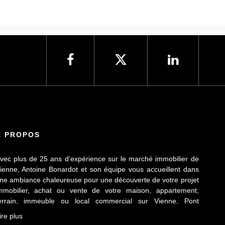
À PROPOS
vec plus de 25 ans d’expérience sur le marché immobilier de
ienne, Antoine Bonardot et son équipe vous accueillent dans
ne ambiance chaleureuse pour une découverte de votre projet
mmobilier, achat ou vente de votre maison, appartement,
errain, immeuble ou local commercial sur Vienne, Pont
vêque, Sainte Colombe, Seyssuel et l’agglomération
ire plus
iennoise. Attachée au respect déontologique de notre