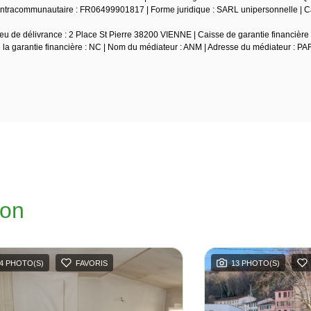
tracommunautaire : FR06499901817 | Forme juridique : SARL unipersonnelle | Ca
u de délivrance : 2 Place St Pierre 38200 VIENNE | Caisse de garantie financière 
e la garantie financière : NC | Nom du médiateur : ANM | Adresse du médiateur : PA
ion
4 PHOTO(S)
FAVORIS
13 PHOTO(S)