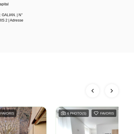
pital
: GALIAN. | N°
RIS 2 | Adresse
FAVORIS
6 PHOTO(S)
FAVORIS