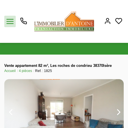
Acheter
Vente appartement 82 m², Les roches de condrieu 38370Isère
Accueil
4 pièces
Ref. : 1825
Vendre
Estimation
Notre agence
Partenaires