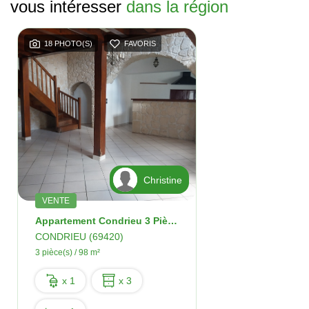
vous intéresser
dans la région
18 PHOTO(S)
FAVORIS
Christine
VENTE
Appartement Condrieu 3 Pièces 97 M2
CONDRIEU (69420)
3 pièce(s) / 98 m²
x 1
x 3