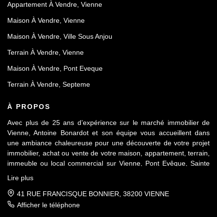
Appartement À Vendre, Vienne
Maison À Vendre, Vienne
Maison À Vendre, Ville Sous Anjou
Terrain À Vendre, Vienne
Maison À Vendre, Pont Eveque
Terrain À Vendre, Septeme
À PROPOS
Avec plus de 25 ans d’expérience sur le marché immobilier de
Vienne, Antoine Bonardot et son équipe vous accueillent dans
une ambiance chaleureuse pour une découverte de votre projet
immobilier, achat ou vente de votre maison, appartement, terrain,
immeuble ou local commercial sur Vienne, Pont Evêque, Sainte
Colombe, Seyssuel et l’agglomération viennoise. Attachée au
Lire plus
respect déontologique de notre profession, notre équipe vous
accompagne de A à Z, dans la confiance mutuelle, pour une
41 RUE FRANCISQUE BONNIER, 38200 VIENNE
parfaite réussite de votre projet.
Afficher le téléphone