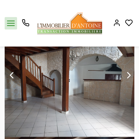
Vente appartement 98 m², Condrieu 69420Rhône
Accueil
3 pièces
Ref. : 2332
Acheter
Vendre
Estimation
Notre agence
Partenaires