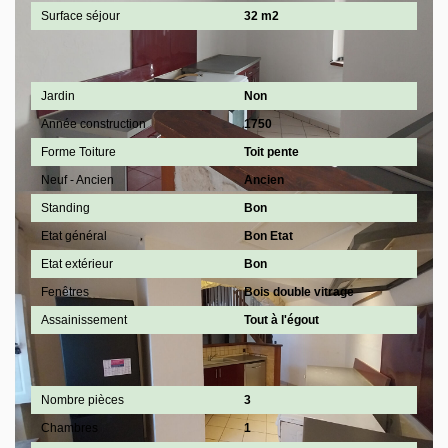
Surface séjour
32 m2
Extérieur
Jardin
Non
Année construction
1750
Forme Toiture
Toit pente
Neuf - Ancien
Ancien
Standing
Bon
Etat général
Bon Etat
Etat extérieur
Bon
Fenêtres
Bois double vitrage
Assainissement
Tout à l'égout
Intérieur
Nombre pièces
3
Chambres
1