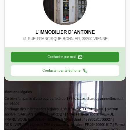
L'IMMOBILIER D' ANTOINE
41 RUE FRANCISQUE BONNIER
,
38200
VIENNE
Contacter par mail
Contacter par téléphone
Mentions légales
Ce bien fait partie d'une copropriété de 135 lots.Les charges annuelles sont
de 1600€.
Affichage des informations légales : L'IMMOBILIER D' ANTOINE | Raison
sociale : SARL ANTOINE BONARDOT | Adresse siège social : 41 RUE
FRANCISQUE BONNIER - 38200 VIENNE | Siret : 49990181700027 |
RCS : VIENNE | Numero TVA Intracommunautaire : FR06499901817 | Forme