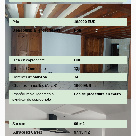
Aspects financiers
Prix
188000 EUR
Bien soumis à l'encadrement
Non
des loyers
Copropriété
Bien en copropriété
Oui
Nb Lots Copropriété
135
Dont lots d'habitation
34
Charges annuelles (ALUR)
1600 EUR
Procédures diligentées c/
Pas de procédure en cours
syndicat de copropriété
Surfaces
Surface
98 m2
Surface loi Carrez
97.95 m2