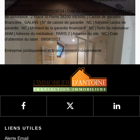
juridique : SARL unipersonnelle | Capital social : 5 000 | Assurance RCP :
120 000 Euros |
Carte T : CPI 38022017000019724 | Date de délivrance : 2017-06-19 | Lieu
de délivrance : 2 Place St Pierre 38200 VIENNE | Caisse de garantie
financière : GALIAN. | N° de caisse de garantie : NC | Adresse caisse de
garantie : NC | Montant de la garantie financière : NC | Nom du médiateur :
ANM | Adresse du médiateur : PARIS 2 | Adresse du site : NC | Date
d'obtention du label : 09/08/2017
Entreprise juridiquement et financièrement indépendante
LIENS UTILES
Alerte Email