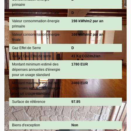
primaire
Consommation énergie finale
D
Valeur consommation énergie
198 kWh/m2 par an
primaire
Valeur consommation énergie
168 kWh/m2 par an
finale
Gaz Effet de Serre
D
Valeur Gaz Effet de serre
41 Kg CO2/m2/an
Montant minimum estimé des
1780 EUR
dépenses annuelles d'énergie
pour un usage standard
Montant maximum estimé des
2460 EUR
dépenses annuelles d'énergie
pour un usage standard
Surface de référence
97.95
Publicité
Biens d'exception
Non