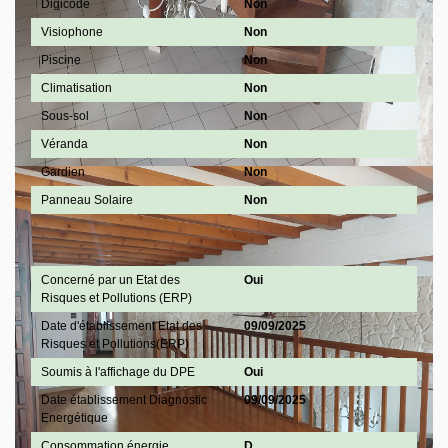
Digicode
Non
Visiophone
Non
Piscine
Non
Climatisation
Non
Sous-sol
Non
Véranda
Non
Gardien
Non
Panneau Solaire
Non
Diagnostics
Concerné par un Etat des
Oui
Risques et Pollutions (ERP)
Date d'établissement Etat des
09/09/2025
Risques et Pollutions(ERP)
Soumis à l'affichage du DPE
Oui
Date établissement Diagnostic
09/09/2025
Energétique
Consommation énergie
D