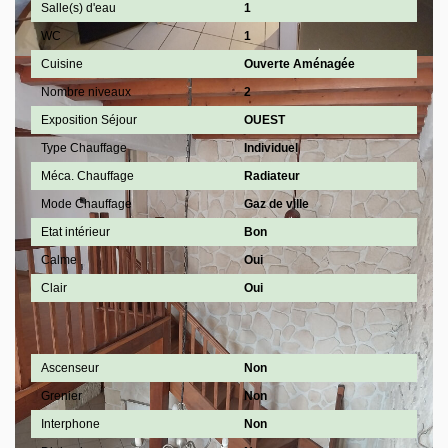
Salle(s) d'eau
1
WC
1
Cuisine
Ouverte Aménagée
Nombre niveaux
2
Exposition Séjour
OUEST
Type Chauffage
Individuel
Méca. Chauffage
Radiateur
Mode Chauffage
Gaz de ville
Etat intérieur
Bon
Calme
Oui
Clair
Oui
Autres
Ascenseur
Non
Grenier
Non
Interphone
Non