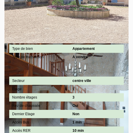
des Risques et Pollutions). Pour en savoir plus,
rendez-vous sur
https://www.georisques.gouv.fr/
Général
Type de bien
Appartement
Type de transaction
A vendre
Localisation
Secteur
centre ville
Etage
1
Nombre étages
3
Rez de chaussée
Oui
Dernier Etage
Non
Accès Bus
1 min
Accès RER
10 min