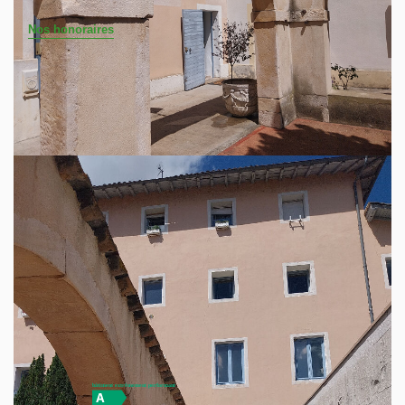
Nos honoraires
Dans un des bâtiments les plus emblématiques de
Condrieu, venez découvrir cet appartement atypique,
surprenant et singulier en duplex de 97 M² au rez de
chaussée, offrant un espace vie de 42 M² sous un plafond
à la française, une vaste mezzanine, une chambre, une
salle d'eau et un cellier /buanderie avec au-dessus, un
espace supplémentaire sous les voutes pour un bureau par
exemple ! Vous accédez à tous les commerces, écoles et
commodités à pied, tout en étant préservé des nuisances
sonores. Copropriété de 34 lots principaux, charges
annuelles de 1 600 € - Pour plus de renseignements ou
visite, vous pouvez contacter Christine au 06 48 76 11 60
Diagnostics énergétiques