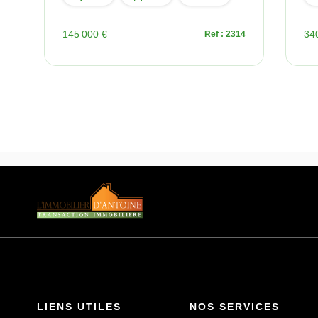
145 000 €
34
92
Ref : 2314
LIENS UTILES
NOS SERVICES