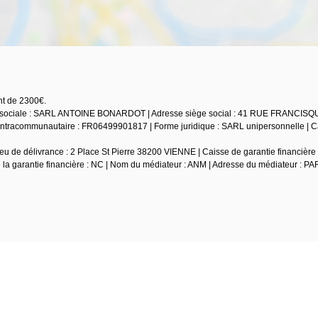
nt de 2300€.
son sociale : SARL ANTOINE BONARDOT | Adresse siège social : 41 RUE FRANCIS
tracommunautaire : FR06499901817 | Forme juridique : SARL unipersonnelle | Ca
u de délivrance : 2 Place St Pierre 38200 VIENNE | Caisse de garantie financière 
e la garantie financière : NC | Nom du médiateur : ANM | Adresse du médiateur : PA