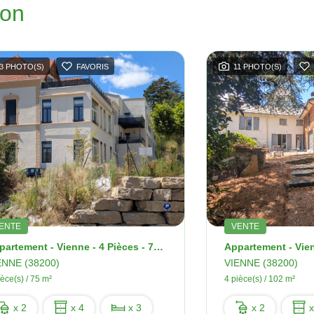
ion
3 PHOTO(S)
FAVORIS
11 PHOTO(S)
ENTE
VENTE
Appartement - Vienne - 4 Pièces - 75 M2 - Terrasse
ENNE (38200)
VIENNE (38200)
ièce(s) / 75 m²
4 pièce(s) / 102 m²
x 2
x 4
x 3
x 2
x