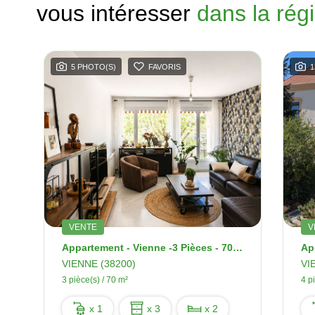
vous intéresser
dans la rég
5 PHOTO(S)
FAVORIS
1
ne
VENTE
V
Appartement - Vienne -3 Pièces - 70 M2
VIENNE (38200)
VI
3 pièce(s) / 70 m²
4 p
x 1
x 3
x 2