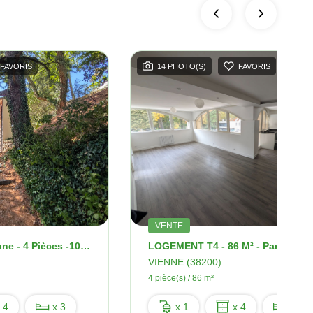
FAVORIS
14 PHOTO(S)
FAVORIS
VENTE
Appartement - Vienne - 4 Pièces -102 M2
VIENNE (38200)
4 pièce(s) / 86 m²
 4
x 3
x 1
x 4
x 3