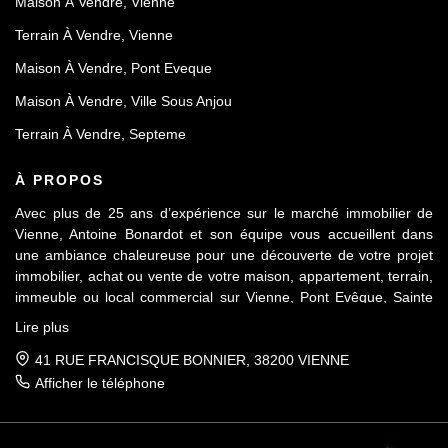
Maison À Vendre, Vienne
Terrain À Vendre, Vienne
Maison À Vendre, Pont Eveque
Maison À Vendre, Ville Sous Anjou
Terrain À Vendre, Septeme
À PROPOS
Avec plus de 25 ans d’expérience sur le marché immobilier de
Vienne, Antoine Bonardot et son équipe vous accueillent dans
une ambiance chaleureuse pour une découverte de votre projet
immobilier, achat ou vente de votre maison, appartement, terrain,
immeuble ou local commercial sur Vienne, Pont Evêque, Sainte
Colombe, Seyssuel et l’agglomération viennoise. Attachée au
Lire plus
respect déontologique de notre profession, notre équipe vous
accompagne de A à Z, dans la confiance mutuelle, pour une
41 RUE FRANCISQUE BONNIER, 38200 VIENNE
parfaite réussite de votre projet.
Afficher le téléphone