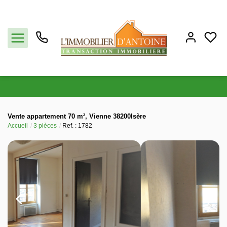
Acheter
Vente appartement 70 m², Vienne 38200Isère
Accueil
3 pièces
Ref. : 1782
Vendre
Estimation
Notre agence
Partenaires