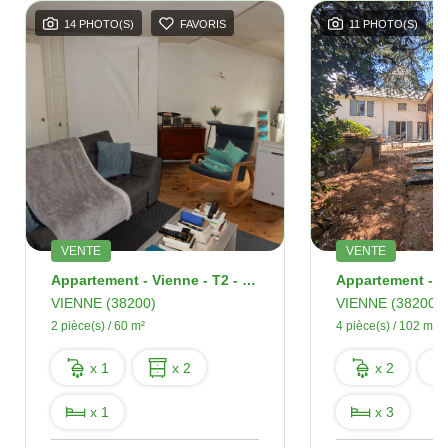
14 PHOTO(S)
FAVORIS
11 PHOTO(S)
VENTE
VENTE
Appartement - Vienne - T2 - 60 M²
VIENNE (38200)
VIENNE (38200)
2 pièce(s) / 60 m²
4 pièce(s) / 102 m²
x 1
x 2
x 2
x 1
x 3