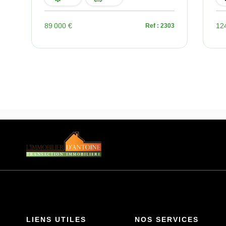
89 000 €
12
37
Ref : 2303
LIENS UTILES
NOS SERVICES