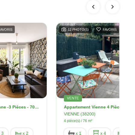
FAVORIS
12 PHOTO(S)
FAVORIS
VENTE
Appartement - Vienne -3 Pièces - 70 M2
Appartement Vienne 4 Pièce(s) 76
VIENNE (38200)
4 pièce(s) / 76 m²
 3
x 2
x 1
x 4
x 3