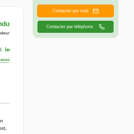
Contacter par mail
ndu
Contacter par téléphone
ndeur
aires
un
est,