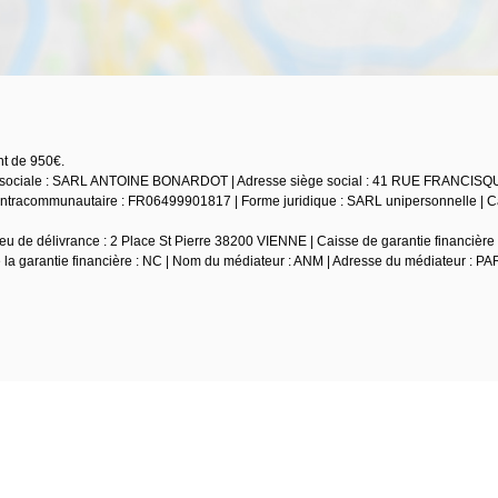
nt de 950€.
son sociale : SARL ANTOINE BONARDOT | Adresse siège social : 41 RUE FRANCIS
tracommunautaire : FR06499901817 | Forme juridique : SARL unipersonnelle | Ca
u de délivrance : 2 Place St Pierre 38200 VIENNE | Caisse de garantie financière 
e la garantie financière : NC | Nom du médiateur : ANM | Adresse du médiateur : PA