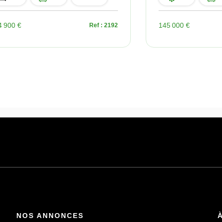
4 900 €
145 000 €
Ref : 2192
NOS ANNONCES