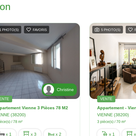
ion
1 PHOTO(S)
FAVORIS
5 PHOTO(S)
Christine
ENTE
VENTE
partement Vienne 3 Pièces 78 M2
ENNE (38200)
VIENNE (38200)
ièce(s) / 78 m²
3 pièce(s) / 70 m²
x 1
x 3
x 2
x 1
x