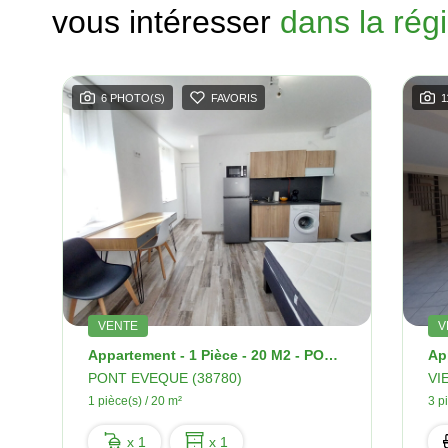
vous intéresser
dans la rég
6 PHOTO(S)
FAVORIS
1
VENTE
V
s -87 M2 - Loggia
Appartement - 1 Pièce - 20 M2 - PONT EVEQUE
Ap
PONT EVEQUE (38780)
VI
1 pièce(s) / 20 m²
3 p
x 1
x 1