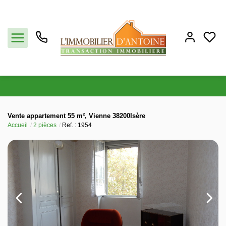
Acheter
Vente appartement 55 m², Vienne 38200Isère
Accueil
2 pièces
Ref. : 1954
Vendre
Estimation
Notre agence
Partenaires