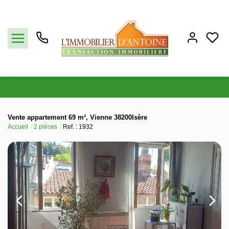
Acheter
Vente appartement 69 m², Vienne 38200Isère
Accueil
2 pièces
Ref. : 1932
Vendre
Estimation
Notre agence
Partenaires