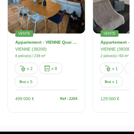
VENTE
VENTE
Appartement - VIENNE Quai Du Rhône - 8 Pièces - 236 M2
VIENNE (38200)
VIENNE (38200)
8 pièce(s) / 236 m²
2 pièce(s) / 60 m²
x 2
x 8
x 1
x 5
x 1
499 000 €
129 000 €
Ref : 2204