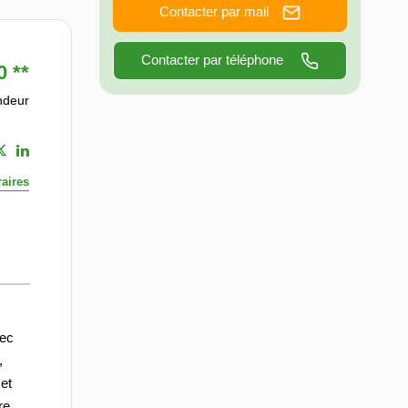
Contacter par mail
Contacter par téléphone
0
**
ndeur
aires
vec
,
 et
re