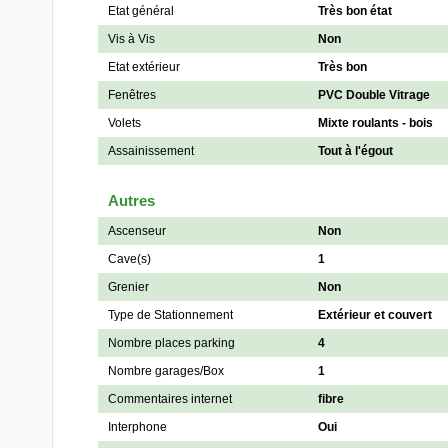
Etat général
Très bon état
Vis à Vis
Non
Etat extérieur
Très bon
Fenêtres
PVC Double Vitrage
Volets
Mixte roulants - bois
Assainissement
Tout à l'égout
Autres
Ascenseur
Non
Cave(s)
1
Grenier
Non
Type de Stationnement
Extérieur et couvert
Nombre places parking
4
Nombre garages/Box
1
Commentaires internet
fibre
Interphone
Oui