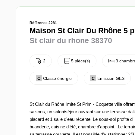
Référence 2281
Maison St Clair Du Rhône 5 p
St clair du rhone 38370
2
5 pièce(s)
3 chambre
C
Classe énergie
C
Emission GES
St Clair du Rhône limite St Prim - Coquette villa offra
saisons, un salon/séjour ouvrant sur une terrasse da
placard et 1 salle d'eau récente. Le sous-sol profite d
buanderie, cuisine d'été, chambre d'appoint...Le terrai
sa terrasse couverte. Il est possible d'y stationner 2/