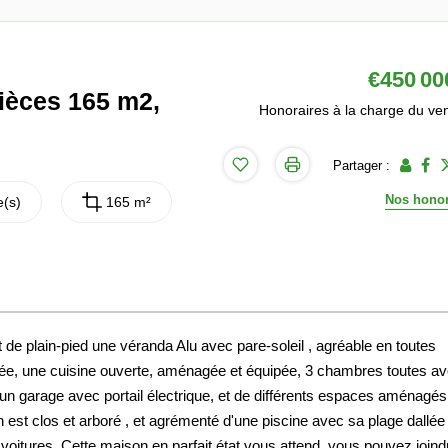
€450 00
ièces 165 m2,
Honoraires à la charge du ve
Partager :
Nos honor
(s)
165 m²
nt de plain-pied une véranda Alu avec pare-soleil , agréable en toutes
llée, une cuisine ouverte, aménagée et équipée, 3 chambres toutes a
' un garage avec portail électrique, et de différents espaces aménagés
n est clos et arboré , et agrémenté d'une piscine avec sa plage dallée
3 voitures. Cette maison en parfait état vous attend, vous pouvez joind