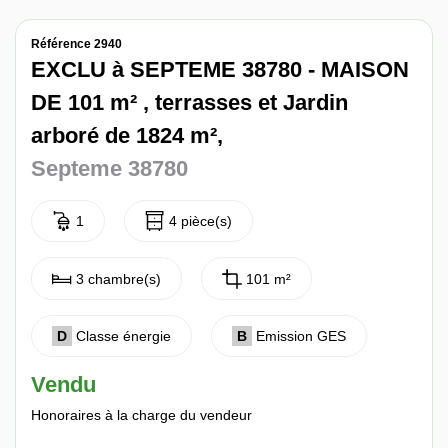
Nos avis
Référence 2940
Contact
EXCLU à SEPTEME 38780 - MAISON
DE 101 m² , terrasses et Jardin
arboré de 1824 m²,
Septeme 38780
1
4 pièce(s)
3 chambre(s)
101 m²
D
Classe énergie
B
Emission GES
Vendu
Honoraires à la charge du vendeur