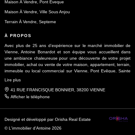
Maison À Vendre, Pont Eveque
Maison À Vendre, Ville Sous Anjou
Terrain À Vendre, Septeme
À PROPOS
Avec plus de 25 ans d’expérience sur le marché immobilier de
Vienne, Antoine Bonardot et son équipe vous accueillent dans
une ambiance chaleureuse pour une découverte de votre projet
immobilier, achat ou vente de votre maison, appartement, terrain,
immeuble ou local commercial sur Vienne, Pont Evêque, Sainte
Colombe, Seyssuel et l’agglomération viennoise. Attachée au
Lire plus
respect déontologique de notre profession, notre équipe vous
accompagne de A à Z, dans la confiance mutuelle, pour une
41 RUE FRANCISQUE BONNIER, 38200 VIENNE
parfaite réussite de votre projet.
Afficher le téléphone
Designé et développé par Orisha Real Estate
© L'immobilier d'Antoine 2026