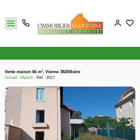
Acheter
Vente maison 66 m², Vienne 38200Isère
Accueil
Maison
Ref. : 2017
Vendre
Estimation
Notre agence
Partenaires