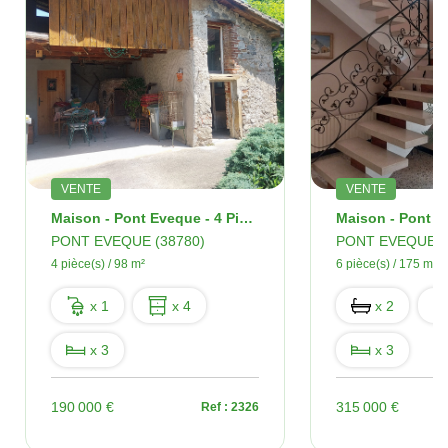
VENTE
VENTE
Maison - Pont Eveque - 4 Pièces - 98 M2
PONT EVEQUE (38780)
PONT EVEQUE (
4 pièce(s) / 98 m²
6 pièce(s) / 175 m²
x 1
x 4
x 2
x 3
x 3
190 000 €
315 000 €
Ref : 2326