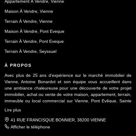
Appartement À Vendre, Vienne
Maison À Vendre, Vienne
Terrain À Vendre, Vienne
Maison À Vendre, Pont Eveque
Terrain À Vendre, Pont Eveque
Terrain À Vendre, Seyssuel
À PROPOS
Avec plus de 25 ans d’expérience sur le marché immobilier de
Vienne, Antoine Bonardot et son équipe vous accueillent dans
une ambiance chaleureuse pour une découverte de votre projet
immobilier, achat ou vente de votre maison, appartement, terrain,
immeuble ou local commercial sur Vienne, Pont Evêque, Sainte
Colombe, Seyssuel et l’agglomération viennoise. Attachée au
Lire plus
respect déontologique de notre profession, notre équipe vous
accompagne de A à Z, dans la confiance mutuelle, pour une
41 RUE FRANCISQUE BONNIER, 38200 VIENNE
parfaite réussite de votre projet.
Afficher le téléphone