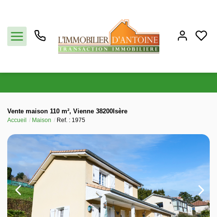
Acheter
Vente maison 110 m², Vienne 38200Isère
Accueil
Maison
Ref. : 1975
Vendre
Estimation
Notre agence
Partenaires