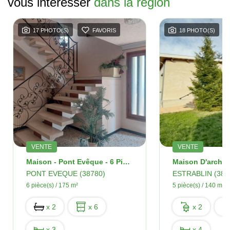
vous intéresser
dans la région
17 PHOTO(S)
FAVORIS
18 PHOTO(S)
VENTE
VENTE
Maison - Pont Evêque - 6 Pièces - 175 M2
PONT EVEQUE (38780)
ESTRABLIN (387
6 pièce(s) / 175 m²
5 pièce(s) / 140 m²
x 2
x 6
x 2
x 3
x 4