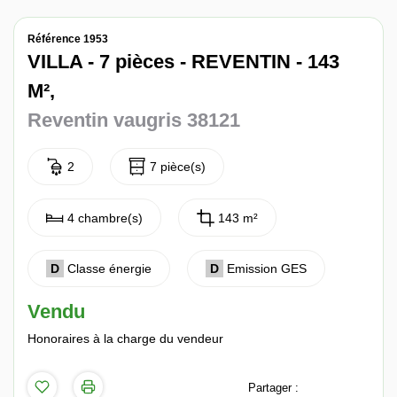
Nos avis
Référence 1953
Contact
VILLA - 7 pièces - REVENTIN - 143
M²,
Reventin vaugris 38121
2
7 pièce(s)
4 chambre(s)
143 m²
D
Classe énergie
D
Emission GES
Vendu
Honoraires à la charge du vendeur
Partager :