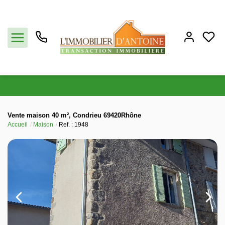
Acheter
Vente maison 40 m², Condrieu 69420Rhône
Accueil
Maison
Ref. : 1948
Vendre
Estimation
Notre agence
Partenaires