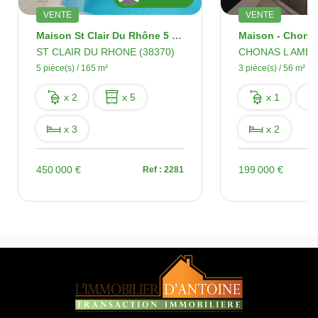
VENTE
VENTE
Maison St Clair Du Rhône 5 Pièces 165 M2
ST CLAIR DU RHONE (38370)
CHONAS L AMBA
5 pièce(s) / 165 m²
3 pièce(s) / 56 m²
x 2
x 5
x 1
x 3
x 2
450 000 €
199 000 €
Ref : 2281