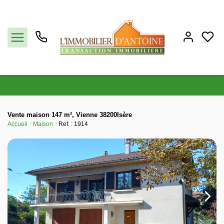
Acheter
Vente maison 147 m², Vienne 38200Isère
Accueil
Maison
Ref. : 1914
Vendre
Estimation
Notre agence
Partenaires