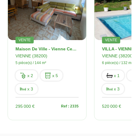
VENTE
VENTE
Maison De Ville - Vienne Centre - 5 Pièces -144 M2
VIENNE (38200)
VIENNE (38200)
5 pièce(s) / 144 m²
6 pièce(s) / 132 m²
x 2
x 5
x 1
x 3
x 3
295 000 €
520 000 €
Ref : 2335