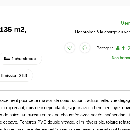
Ve
 135 m2,
Honoraires à la charge du ve
Partager :
Nos honor
4 chambre(s)
Emission GES
ment pour cette maison de construction traditionnelle, vue dégag
s comprenant, cuisine indépendante, séjour avec cheminée foyer ouve
les de bains, un bureau en rez de chaussée avec accès indépendant, i
et cave. Fenêtres PVC double vitrage, clim réversible, toiture refaite
électrique, piscine enterrée de10/5 sécurisée, avec plage et pool house