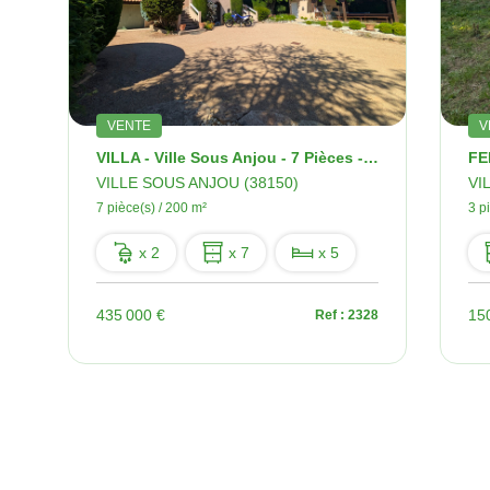
VENTE
V
VILLA - Ville Sous Anjou - 7 Pièces - 200 M2
VILLE SOUS ANJOU (38150)
VI
7 pièce(s) / 200 m²
3 p
x 2
x 7
x 5
435 000 €
15
Ref : 2328