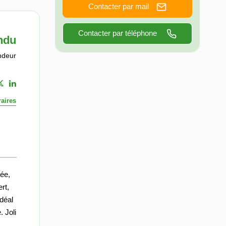
Contacter par mail
Contacter par téléphone
ndu
ndeur
aires
ée,
rt,
déal
. Joli
.