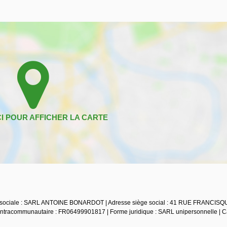
son sociale : SARL ANTOINE BONARDOT | Adresse siège social : 41 RUE FRANCIS
tracommunautaire : FR06499901817 | Forme juridique : SARL unipersonnelle | Ca