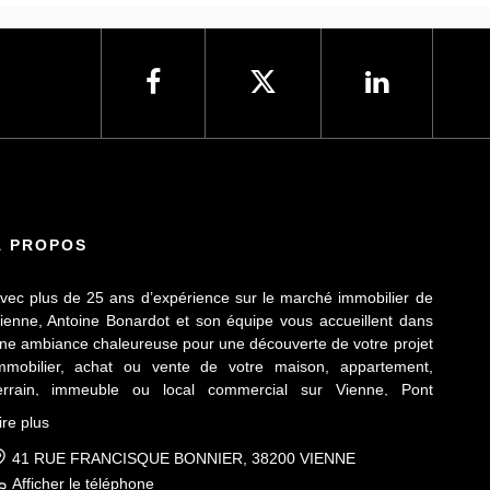
À PROPOS
vec plus de 25 ans d’expérience sur le marché immobilier de
ienne, Antoine Bonardot et son équipe vous accueillent dans
ne ambiance chaleureuse pour une découverte de votre projet
mmobilier, achat ou vente de votre maison, appartement,
errain, immeuble ou local commercial sur Vienne, Pont
vêque, Sainte Colombe, Seyssuel et l’agglomération
ire plus
iennoise. Attachée au respect déontologique de notre
rofession, notre équipe vous accompagne de A à Z, dans la
41 RUE FRANCISQUE BONNIER, 38200 VIENNE
onfiance mutuelle, pour une parfaite réussite de votre projet.
Afficher le téléphone