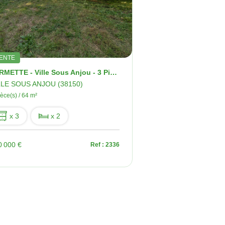
ENTE
FERMETTE - Ville Sous Anjou - 3 Pièces - 64m2
LLE SOUS ANJOU (38150)
ièce(s) / 64 m²
x 3
x 2
0 000 €
Ref : 2336