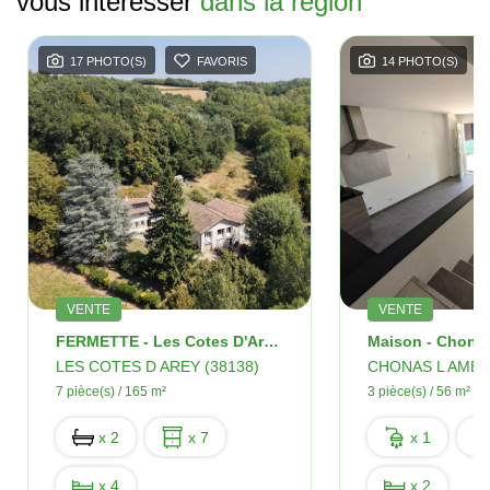
vous intéresser
dans la région
17 PHOTO(S)
FAVORIS
14 PHOTO(S)
VENTE
VENTE
FERMETTE - Les Cotes D'Arey - 7 Pièces -165 M2
LES COTES D AREY (38138)
CHONAS L AMBA
7 pièce(s) / 165 m²
3 pièce(s) / 56 m²
x 2
x 7
x 1
x 4
x 2