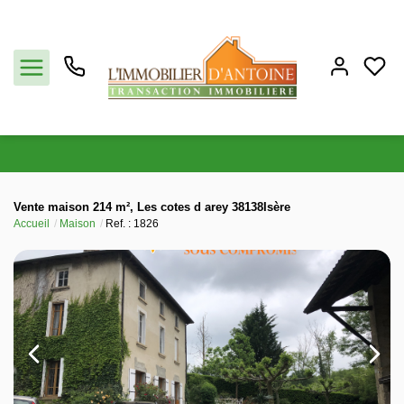
Acheter
Vente maison 214 m², Les cotes d arey 38138Isère
Accueil
Maison
Ref. : 1826
Vendre
Estimation
Notre agence
Partenaires