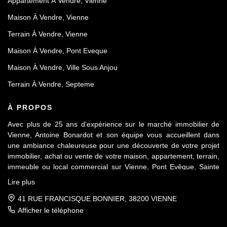
Appartement À Vendre, Vienne
Maison À Vendre, Vienne
Terrain À Vendre, Vienne
Maison À Vendre, Pont Eveque
Maison À Vendre, Ville Sous Anjou
Terrain À Vendre, Septeme
À PROPOS
Avec plus de 25 ans d’expérience sur le marché immobilier de
Vienne, Antoine Bonardot et son équipe vous accueillent dans
une ambiance chaleureuse pour une découverte de votre projet
immobilier, achat ou vente de votre maison, appartement, terrain,
immeuble ou local commercial sur Vienne, Pont Evêque, Sainte
Colombe, Seyssuel et l’agglomération viennoise. Attachée au
Lire plus
respect déontologique de notre profession, notre équipe vous
accompagne de A à Z, dans la confiance mutuelle, pour une
41 RUE FRANCISQUE BONNIER, 38200 VIENNE
parfaite réussite de votre projet.
Afficher le téléphone