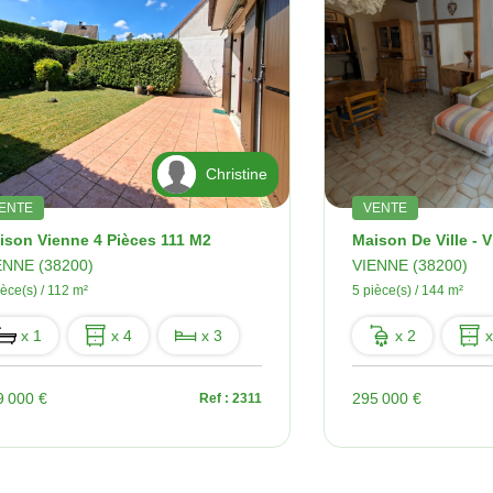
Christine
ENTE
VENTE
ison Vienne 4 Pièces 111 M2
ENNE (38200)
VIENNE (38200)
ièce(s) / 112 m²
5 pièce(s) / 144 m²
x 1
x 4
x 3
x 2
x
9 000 €
295 000 €
Ref : 2311