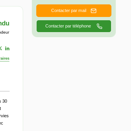
Contacter par mail
ndu
Contacter par téléphone
ndeur
aires
s 30
t
rvies
ec