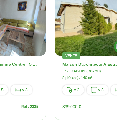
S
VENTE
Maison De Ville - Vienne Centre - 5 Pièces -144 M2
ESTRABLIN (38780)
5 pièce(s) / 140 m²
 5
x 3
x 2
x 5
x 4
339 000 €
Ref : 2335
Ref : 