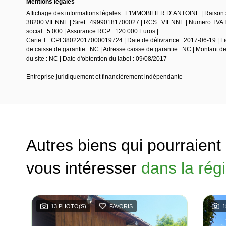
Mentions légales
Affichage des informations légales : L'IMMOBILIER D' ANTOINE | Rai
38200 VIENNE | Siret : 49990181700027 | RCS : VIENNE | Numero TVA In
social : 5 000 | Assurance RCP : 120 000 Euros |
Carte T : CPI 38022017000019724 | Date de délivrance : 2017-06-19 | Lie
de caisse de garantie : NC | Adresse caisse de garantie : NC | Montant d
du site : NC | Date d'obtention du label : 09/08/2017
Entreprise juridiquement et financièrement indépendante
Autres biens qui pourraient
vous intéresser
dans la rég
13 PHOTO(S)
FAVORIS
1