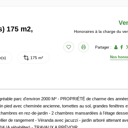
Ve
s) 175 m2,
Honoraires à la charge du ve
Partager :
Nos honor
(s)
175 m²
gréable parc d'environ 2000 M² - PROPRIÉTÉ de charme des année
in pied avec cheminée ancienne, tomettes au sol, grandes fenêtres e
 chambres en rez-de-jardin - 2 chambres mansardées à l'étage desse
llier de rangement - Véranda avec jacuzzi - jardin arboré attenant av
 12/4 (A réhabiliter) - TRAVAUX A PRÉVOIR