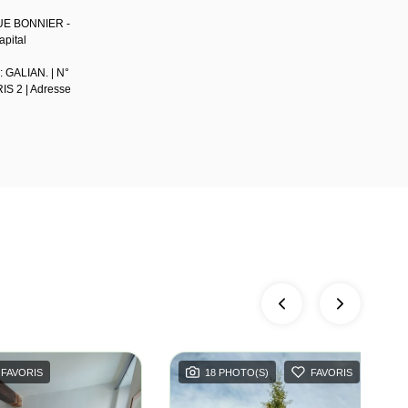
QUE BONNIER -
pital
: GALIAN. | N°
RIS 2 | Adresse
FAVORIS
18 PHOTO(S)
FAVORIS