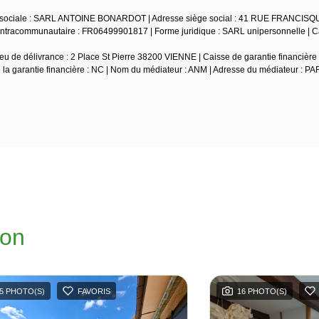
son sociale : SARL ANTOINE BONARDOT | Adresse siège social : 41 RUE FRANCIS
tracommunautaire : FR06499901817 | Forme juridique : SARL unipersonnelle | Ca
u de délivrance : 2 Place St Pierre 38200 VIENNE | Caisse de garantie financière 
e la garantie financière : NC | Nom du médiateur : ANM | Adresse du médiateur : PA
ion
5 PHOTO(S)
FAVORIS
16 PHOTO(S)