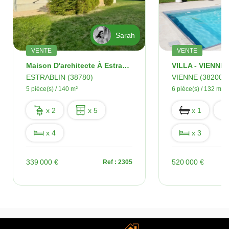
Sarah
VENTE
VENTE
Maison D'architecte À Estrablin 5 Pièce(s) 140 M2 - 1600 M² De Terrain Arboré Et Cloturé
ESTRABLIN (38780)
VIENNE (38200)
5 pièce(s) / 140 m²
6 pièce(s) / 132 m²
x 2
x 5
x 1
x 4
x 3
339 000 €
520 000 €
Ref : 2305