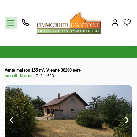
Acheter
Vente maison 155 m², Vienne 38200Isère
Accueil
Maison
Ref. : 1633
Vendre
Estimation
Notre agence
Partenaires