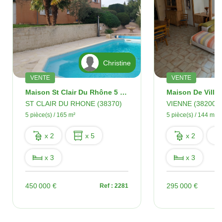
Christine
VENTE
VENTE
Maison St Clair Du Rhône 5 Pièces 165 M2
ST CLAIR DU RHONE (38370)
VIENNE (38200)
5 pièce(s) / 165 m²
5 pièce(s) / 144 m²
x 2
x 5
x 2
x 3
x 3
450 000 €
295 000 €
Ref : 2281