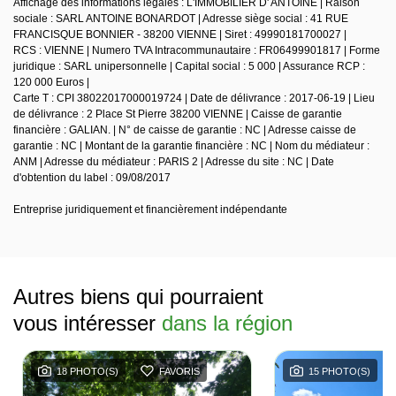
Affichage des informations légales : L'IMMOBILIER D' ANTOINE | Raison
sociale : SARL ANTOINE BONARDOT | Adresse siège social : 41 RUE
FRANCISQUE BONNIER - 38200 VIENNE | Siret : 49990181700027 |
RCS : VIENNE | Numero TVA Intracommunautaire : FR06499901817 | Forme
juridique : SARL unipersonnelle | Capital social : 5 000 | Assurance RCP :
120 000 Euros |
Carte T : CPI 38022017000019724 | Date de délivrance : 2017-06-19 | Lieu
de délivrance : 2 Place St Pierre 38200 VIENNE | Caisse de garantie
financière : GALIAN. | N° de caisse de garantie : NC | Adresse caisse de
garantie : NC | Montant de la garantie financière : NC | Nom du médiateur :
ANM | Adresse du médiateur : PARIS 2 | Adresse du site : NC | Date
d'obtention du label : 09/08/2017
Entreprise juridiquement et financièrement indépendante
Autres biens qui pourraient
vous intéresser
dans la région
18 PHOTO(S)
FAVORIS
15 PHOTO(S)