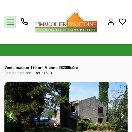
Acheter
Vente maison 170 m², Vienne 38200Isère
Accueil
Maison
Ref. : 1510
Vendre
Estimation
Notre agence
Partenaires