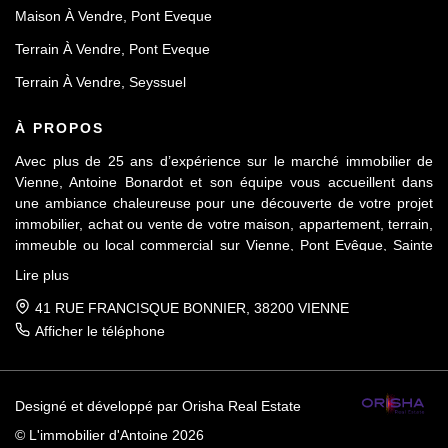
Maison À Vendre, Pont Eveque
Terrain À Vendre, Pont Eveque
Terrain À Vendre, Seyssuel
À PROPOS
Avec plus de 25 ans d’expérience sur le marché immobilier de
Vienne, Antoine Bonardot et son équipe vous accueillent dans
une ambiance chaleureuse pour une découverte de votre projet
immobilier, achat ou vente de votre maison, appartement, terrain,
immeuble ou local commercial sur Vienne, Pont Evêque, Sainte
Colombe, Seyssuel et l’agglomération viennoise. Attachée au
Lire plus
respect déontologique de notre profession, notre équipe vous
accompagne de A à Z, dans la confiance mutuelle, pour une
41 RUE FRANCISQUE BONNIER, 38200 VIENNE
parfaite réussite de votre projet.
Afficher le téléphone
Designé et développé par Orisha Real Estate
© L'immobilier d'Antoine 2026