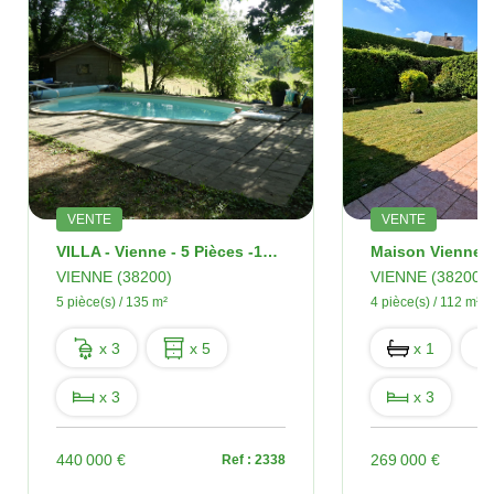
VENTE
VENTE
VILLA - Vienne - 5 Pièces -135 M2
VIENNE (38200)
VIENNE (38200)
5 pièce(s) / 135 m²
4 pièce(s) / 112 m²
x 3
x 5
x 1
x 3
x 3
440 000 €
269 000 €
Ref : 2338